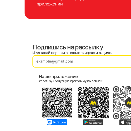
Подпишись на рассылку
Имя
Фамилия
И узнавай первым о новых скидках и акциях.
E-mail
Наше приложение
Используй бонусную программу по полной!
Пол
Мужской
Женский
Согласие на получение чеков по электронной почте