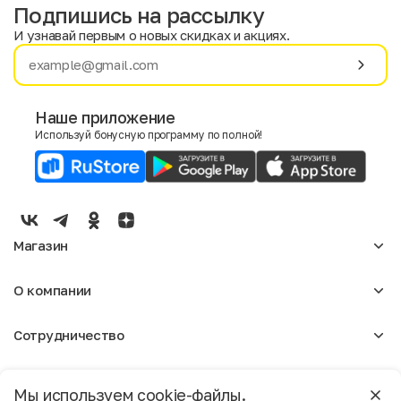
Подпишись на рассылку
И узнавай первым о новых скидках и акциях.
Имя
Фамилия
Наше приложение
Используй бонусную программу по полной!
E-mail
Пол
Мужской
Женский
Магазин
Согласие на получение чеков по электронной почте
Женское
О компании
Мужское
Аксессуары
О нас
Детское
Сотрудничество
Отзывы
Блог
Оптовикам
Вакансии
Помощь
Москва
Арендодателям
Магазины
Мы используем cookie-файлы.
Реклама