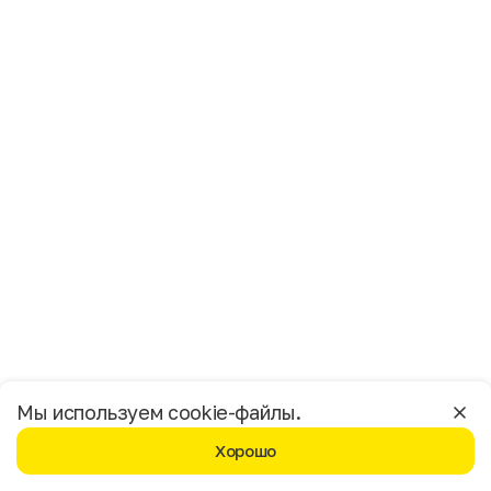
Имя
Фамилия
E-mail
Пол
Мужской
Женский
Согласие на получение чеков по электронной почте
Москва
Мы используем cookie-файлы.
Хорошо