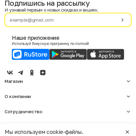
Подпишись на рассылку
И узнавай первым о новых скидках и акциях.
Имя
Фамилия
Наше приложение
Используй бонусную программу по полной!
E-mail
Пол
Мужской
Женский
Магазин
Согласие на получение чеков по электронной почте
Женское
О компании
Мужское
Аксессуары
О нас
Детское
Сотрудничество
Отзывы
Блог
Оптовикам
Вакансии
Помощь
Москва
Арендодателям
Магазины
Мы используем cookie-файлы.
Реклама