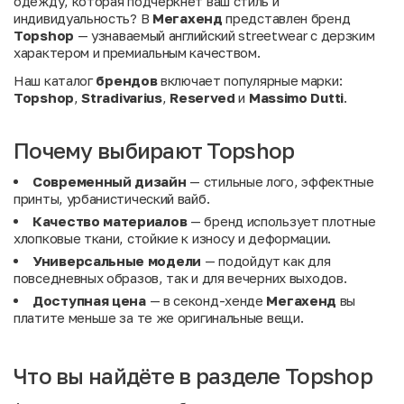
одежду, которая подчеркнет ваш стиль и
индивидуальность? В
Мегахенд
представлен бренд
Topshop
— узнаваемый английский streetwear с дерзким
характером и премиальным качеством.
Наш каталог
брендов
включает популярные марки:
Topshop
,
Stradivarius
,
Reserved
и
Massimo Dutti
.
Почему выбирают Topshop
Современный дизайн
— стильные лого, эффектные
принты, урбанистический вайб.
Качество материалов
— бренд использует плотные
хлопковые ткани, стойкие к износу и деформации.
Универсальные модели
— подойдут как для
повседневных образов, так и для вечерних выходов.
Доступная цена
— в секонд-хенде
Мегахенд
вы
платите меньше за те же оригинальные вещи.
Что вы найдёте в разделе Topshop