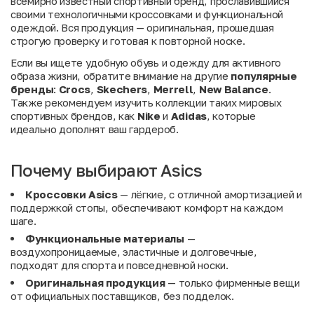
всемирно известный спортивный бренд, прославившийся
своими технологичными кроссовками и функциональной
одеждой. Вся продукция — оригинальная, прошедшая
строгую проверку и готовая к повторной носке.
Если вы ищете удобную обувь и одежду для активного
образа жизни, обратите внимание на другие
популярные
бренды
:
Crocs
,
Skechers
,
Merrell
,
New Balance
.
Также рекомендуем изучить коллекции таких мировых
спортивных брендов, как
Nike
и
Adidas
, которые
идеально дополнят ваш гардероб.
Почему выбирают Asics
Кроссовки Asics
— лёгкие, с отличной амортизацией и
поддержкой стопы, обеспечивают комфорт на каждом
шаге.
Функциональные материалы
—
воздухопроницаемые, эластичные и долговечные,
подходят для спорта и повседневной носки.
Оригинальная продукция
— только фирменные вещи
от официальных поставщиков, без подделок.