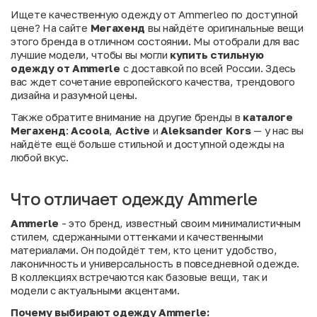
Ищете качественную одежду от Ammerleо по доступной
цене? На сайте
Мегахенд
вы найдёте оригинальные вещи
этого бренда в отличном состоянии. Мы отобрали для вас
лучшие модели, чтобы вы могли
купить стильную
одежду от Ammerle
с доставкой по всей России. Здесь
вас ждет сочетание европейского качества, трендового
дизайна и разумной цены.
Также обратите внимание на другие бренды в
каталоге
Мегахенд
:
Acoola
,
Active
и
Aleksander Kors
— у нас вы
найдёте ещё больше стильной и доступной одежды на
любой вкус.
Что отличает одежду Ammerle
Ammerle
- это бренд, известный своим минималистичным
стилем, сдержанными оттенками и качественными
материалами. Он подойдёт тем, кто ценит удобство,
лаконичность и универсальность в повседневной одежде.
В коллекциях встречаются как базовые вещи, так и
модели с актуальными акцентами.
Почему выбирают одежду Ammerle: