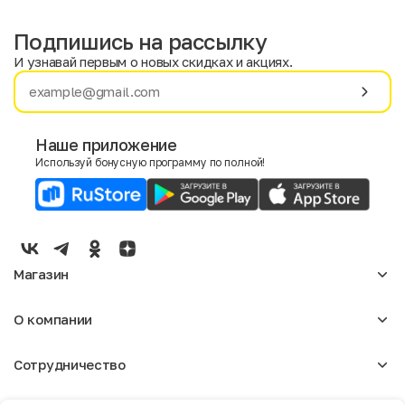
Подпишись на рассылку
И узнавай первым о новых скидках и акциях.
Имя
Фамилия
Наше приложение
Используй бонусную программу по полной!
E-mail
Пол
Мужской
Женский
Магазин
Согласие на получение чеков по электронной почте
Женское
О компании
Мужское
Аксессуары
О нас
Детское
Сотрудничество
Отзывы
Блог
Оптовикам
Вакансии