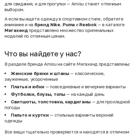
для свидания, и для прогулки — Amisu станет отличным
выбором.
А если вы ищете одежду в спортивном стиле, обратите
внимание и на
бренд Nike
,
Puma
и
Reebok
— в каталоге
Мегахенд
представлено множество оригинальных
моделей по отличным ценам.
Что вы найдете у нас?
В разделе бренда Amisu на сайте Мегахенд представлены:
Женские брюки и штаны
— классические,
зауженные, укороченные
Платья и юбки
— повседневные и вечерние варианты
Футболки, блузы, топы
— на каждый день
Свитшоты, толстовки, кардиганы
— для прохладной
погоды
Пальто и куртки
— стильные варианты верхней
одежды
Все вещи тщательно проверяются и находятся в отличном