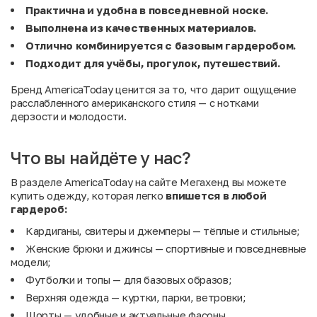
Практична и удобна в повседневной носке.
Выполнена из качественных материалов.
Отлично комбинируется с базовым гардеробом.
Подходит для учёбы, прогулок, путешествий.
Бренд AmericaToday ценится за то, что дарит ощущение
расслабленного американского стиля — с нотками
дерзости и молодости.
Что вы найдёте у нас?
В разделе AmericaToday на сайте Мегахенд вы можете
купить одежду, которая легко
впишется
в
любой
гардероб:
Кардиганы, свитеры и джемперы — тёплые и стильные;
Женские брюки и джинсы — спортивные и повседневные
модели;
Футболки и топы — для базовых образов;
Верхняя одежда — куртки, парки, ветровки;
Шорты — удобные и актуальные фасоны.