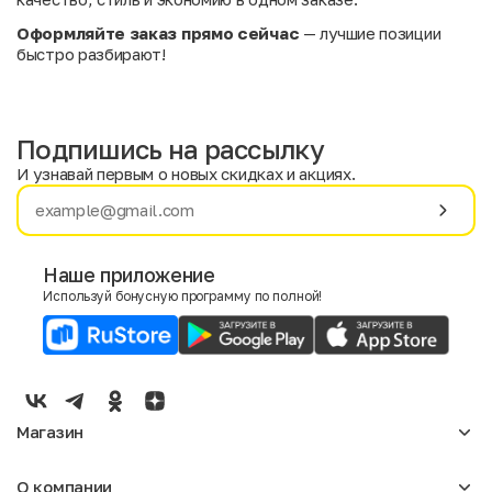
Оформляйте заказ прямо сейчас
— лучшие позиции
быстро разбирают!
Подпишись на рассылку
И узнавай первым о новых скидках и акциях.
Имя
Фамилия
Наше приложение
Используй бонусную программу по полной!
E-mail
Пол
Мужской
Женский
Магазин
Согласие на получение чеков по электронной почте
Женское
О компании
Мужское